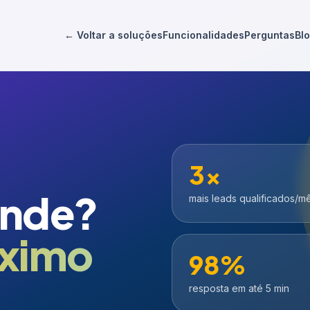
← Voltar a soluções
Funcionalidades
Perguntas
Bl
3x
ende?
mais leads qualificados/m
óximo
98%
resposta em até 5 min