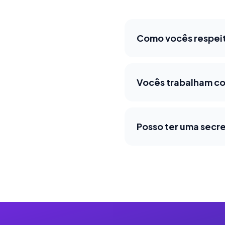
Como vocês respeita
Vocês trabalham co
Posso ter uma secre