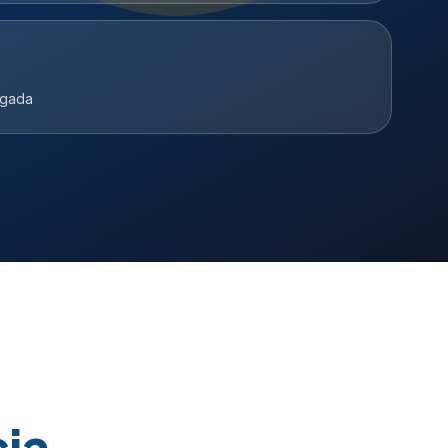
ugada
ia.