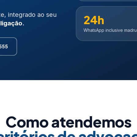
e, integrado ao seu
24h
ligação.
WhatsApp inclusive madr
7555
Como atendemos
critórios de advocac