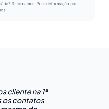
horário? Retornamos. Pediu informação por
os.
 cliente na 1ª
s os contatos