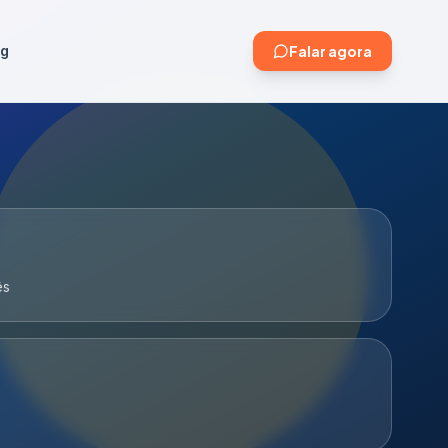
og
Falar agora
ês