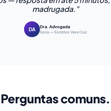
os — resposta em até 5 minuto
madrugada."
Dra. Advogada
DA
Sócia — Escritório Vera Cruz
Perguntas comuns.