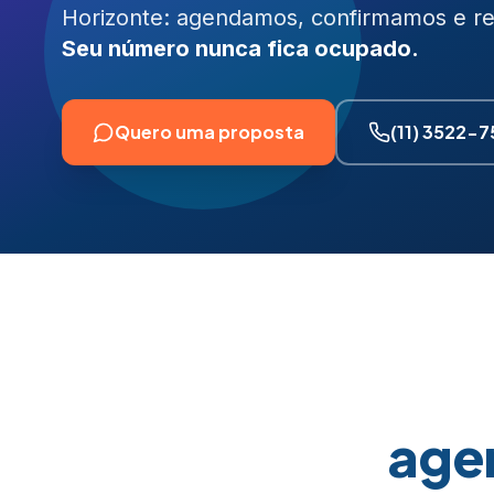
Horizonte: agendamos, confirmamos e red
Seu número nunca fica ocupado.
Quero uma proposta
(11) 3522-
age