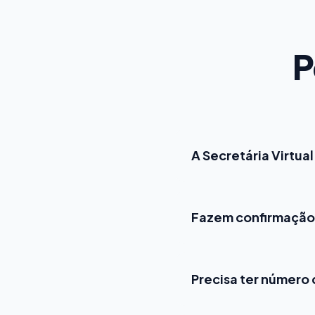
P
A Secretária Virtua
Fazem confirmação
Precisa ter número