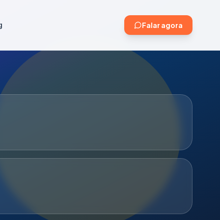
g
Falar agora