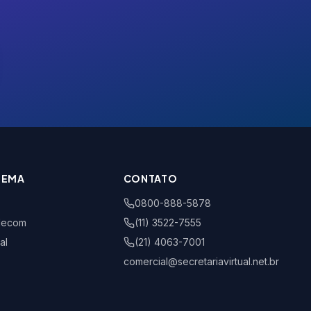
TEMA
CONTATO
0800-888-5878
lecom
(11) 3522-7555
al
(21) 4063-7001
comercial@secretariavirtual.net.br