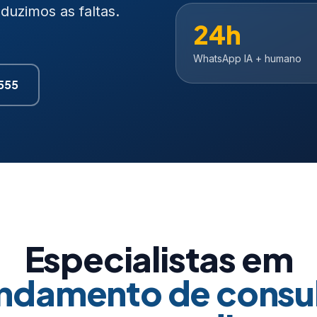
uzimos as faltas.
24h
WhatsApp IA + humano
7555
Especialistas em
ndamento de consul