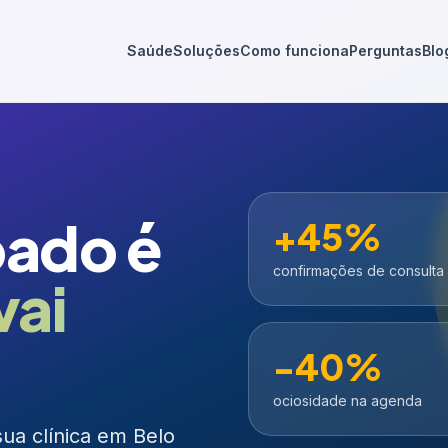
Saúde
Soluções
Como funciona
Perguntas
Blo
pado é
+45%
confirmações de consulta
vai
-40%
ociosidade na agenda
ua clínica em Belo