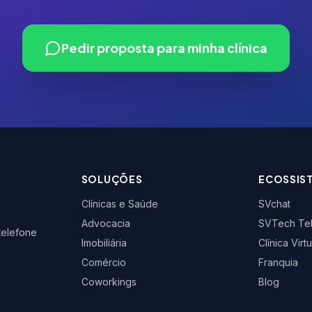
Pedir proposta para minha clínica
SOLUÇÕES
ECOSSIS
Clínicas e Saúde
SVchat
Advocacia
SVTech Te
 telefone
Imobiliária
Clínica Virtu
Comércio
Franquia
Coworkings
Blog